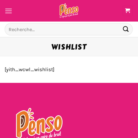
Passer
au
contenu
Recherche
pour :
WISHLIST
[yith_wcwl_wishlist]